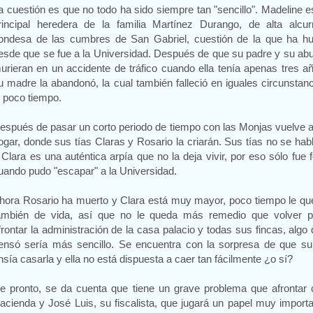
a cuestión es que no todo ha sido siempre tan "sencillo". Madeline e
rincipal heredera de la familia Martínez Durango, de alta alcurn
ondesa de las cumbres de San Gabriel, cuestión de la que ha hu
esde que se fue a la Universidad. Después de que su padre y su ab
urieran en un accidente de tráfico cuando ella tenía apenas tres a
u madre la abandonó, la cual también falleció en iguales circunstan
l poco tiempo.
espués de pasar un corto periodo de tiempo con las Monjas vuelve 
ogar, donde sus tías Claras y Rosario la criarán. Sus tías no se hab
 Clara es una auténtica arpía que no la deja vivir, por eso sólo fue f
uando pudo "escapar" a la Universidad.
hora Rosario ha muerto y Clara está muy mayor, poco tiempo le qu
ambién de vida, así que no le queda más remedio que volver p
frontar la administración de la casa palacio y todas sus fincas, algo
ensó sería más sencillo. Se encuentra con la sorpresa de que su 
nsía casarla y ella no está dispuesta a caer tan fácilmente ¿o sí?
e pronto, se da cuenta que tiene un grave problema que afrontar 
acienda y José Luis, su fiscalista, que jugará un papel muy import