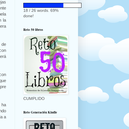
ejas
ente
18 / 26 words. 69%
uela
done!
n la
era
Reto 50 libros
 de
 con
erá
 con
 que
mpre
CUMPLIDO
 ha
endo
Reto Generación Kindle
da a