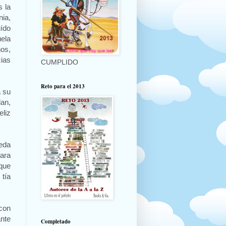
s la
ia,
ído
uela
ños,
cias
CUMPLIDO
Reto para el 2013
a su
lan,
eliz
eda
ara
 que
tía
con
ante
Completado