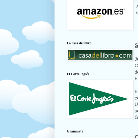
¿
r
La casa del libro
S
J
C
d
El Corte Inglés
E
E
c
U
s
G
Grammata
O