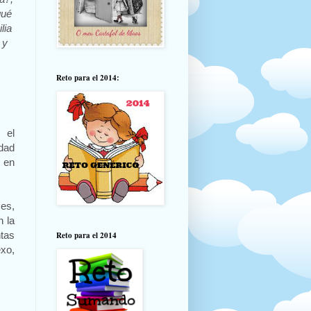
qué
lia
 y
Reto para el 2014:
 el
dad
s en
es,
n la
tas
Reto para el 2014
exo,