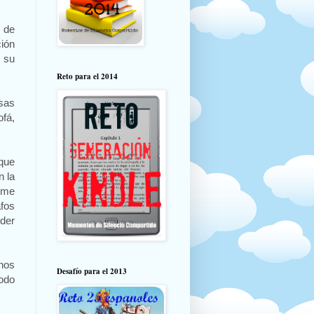
s de
ión
 su
Reto para el 2014
esas
fá,
 que
n la
 me
fos
oder
nos
Desafío para el 2013
odo