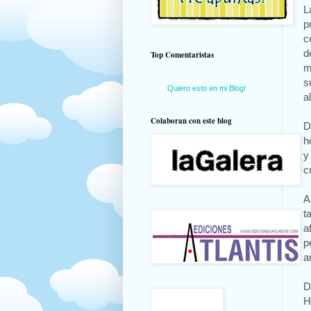
L
p
c
d
Top Comentaristas
m
s
Quiero esto en mi Blog!
a
Colaboran con este blog
D
h
y
c
A
t
a
p
a
D
H