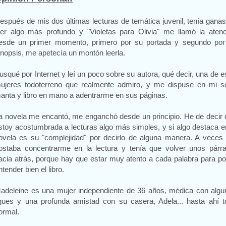
espués de mis dos últimas lecturas de temática juvenil, tenía gana
eer algo más profundo y "Violetas para Olivia" me llamó la atenc
esde un primer momento, primero por su portada y segundo por
inopsis, me apetecía un montón leerla.
usqué por Internet y leí un poco sobre su autora, qué decir, una de 
ujeres todoterreno que realmente admiro, y me dispuse en mi so
anta y libro en mano a adentrarme en sus páginas.
a novela me encantó, me enganchó desde un principio. He de decir
stoy acostumbrada a lecturas algo más simples, y si algo destaca e
ovela es su "complejidad" por decirlo de alguna manera. A veces
ostaba concentrarme en la lectura y tenía que volver unos párra
acia atrás, porque hay que estar muy atento a cada palabra para p
ntender bien el libro.
adeleine es una mujer independiente de 36 años, médica con algu
igues y una profunda amistad con su casera, Adela... hasta ahí t
ormal.