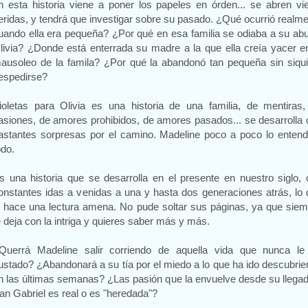
n esta historia viene a poner los papeles en órden... se abren vi
eridas, y tendrá que investigar sobre su pasado. ¿Qué ocurrió realm
uando ella era pequeña? ¿Por qué en esa familia se odiaba a su ab
livia? ¿Donde está enterrada su madre a la que ella creía yacer e
ausoleo de la famila? ¿Por qué la abandonó tan pequeña sin siqui
espedirse?
ioletas para Olivia es una historia de una familia, de mentiras,
asiones, de amores prohibidos, de amores pasados... se desarrolla
astantes sorpresas por el camino. Madeline poco a poco lo entend
odo.
s una historia que se desarrolla en el presente en nuestro siglo,
onstantes idas a venidas a una y hasta dos generaciones atrás, lo
o hace una lectura amena. No pude soltar sus páginas, ya que sie
e deja con la intriga y quieres saber más y más.
Querrá Madeline salir corriendo de aquella vida que nunca le
ustado? ¿Abandonará a su tía por el miedo a lo que ha ido descubri
n las últimas semanas? ¿Las pasión que la envuelve desde su llega
an Gabriel es real o es "heredada"?