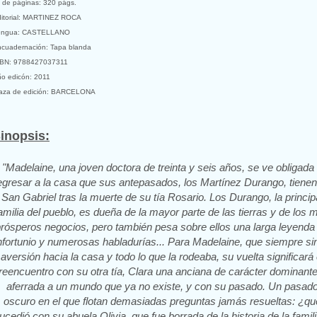
 de páginas: 320 págs.
itorial: MARTINEZ ROCA
engua: CASTELLANO
cuadernación: Tapa blanda
SBN: 9788427037311
o edicón: 2011
aza de edición: BARCELONA
inopsis:
"Madelaine, una joven doctora de treinta y seis años, se ve obligada
egresar a la casa que sus antepasados, los Martínez Durango, tienen
San Gabriel tras la muerte de su tía Rosario. Los Durango, la princip
amilia del pueblo, es dueña de la mayor parte de las tierras y de los 
rósperos negocios, pero también pesa sobre ellos una larga leyenda
nfortunio y numerosas habladurías... Para Madelaine, que siempre sin
aversión hacia la casa y todo lo que la rodeaba, su vuelta significará 
reencuentro con su otra tía, Clara una anciana de carácter dominante
aferrada a un mundo que ya no existe, y con su pasado. Un pasad
oscuro en el que flotan demasiadas preguntas jamás resueltas: ¿qu
ucedió con su abuela Olivia, que fue borrada de la historia de la famil