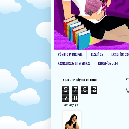
Página principal
Reseñas
Desafíos 20
Concursos Literarios
Desafíos 2014
Vistas de página en total
28
9
7
6
3
V
7
0
Esta soy yo: