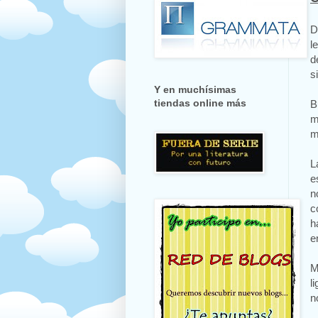
D
l
d
s
Y en muchísimas
tiendas online más
B
m
m
L
e
n
c
h
e
M
l
n