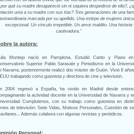
por qué su madre desapareció sin ni siquiera despedirse de ella?, ¿
elación unía a su madre con sus tías? Tres generaciones de una fami
extraordinaria marcada por su apellido. Una estirpe de mujeres única
excepcional. Un vínculo irrepetible. Un amor maldito. Una historia
cautivadora."
obre la autora:
ulia Montejo nació en Pamplona. Estudió Canto y Piano en
onservatorio Superior Pablo Sarasate y Periodismo en la Universi
e Navarra, posteriormente realizó dos máster de Guión. Vivió 8 año
EUU trabajando como guionista y directora de cine y televisión.
n 2004 regresó a España, ha vivido en Madrid desde entonc
ompaginando la actividad docente en la Universidad de Navarra y e
niversidad Complutense, con su trabajo como guionista en distin
eries de televisión: Siete Vidas, Motivos Personales, Cuestión de s
avilanes... Además colabora con algunas revistas y periódicos.
pinión Personal: