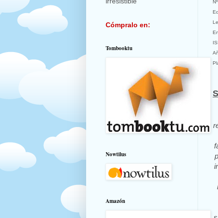
irresistible
Nº
Ed
L
Cómpralo en:
En
I
Tombooktu
Añ
Pl
S
r
f
Nowtilus
p
i
Amazón
s