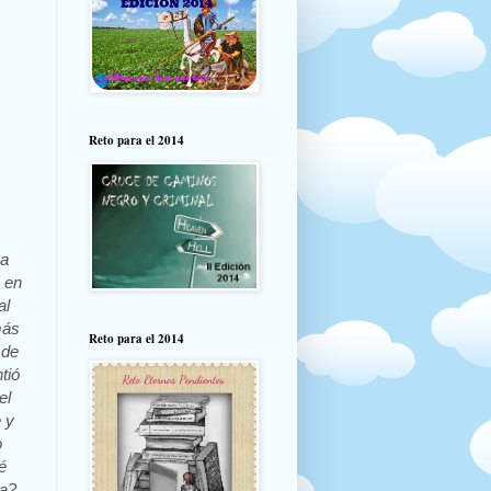
Reto para el 2014
 a
 en
al
más
Reto para el 2014
 de
tió
el
 y
o
é
ia?,