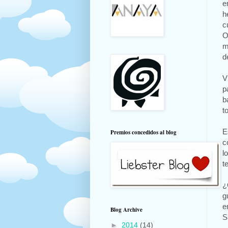
e
h
c
O
m
d
V
p
b
t
E
Premios concedidos al blog
c
l
t
¿
g
e
Blog Archive
S
►
2014
(14)