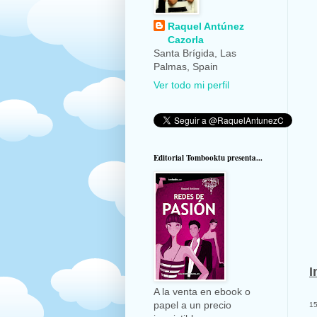
Raquel Antúnez
Cazorla
Santa Brígida, Las
Palmas, Spain
Ver todo mi perfil
Editorial Tombooktu presenta...
I
A la venta en ebook o
papel a un precio
15