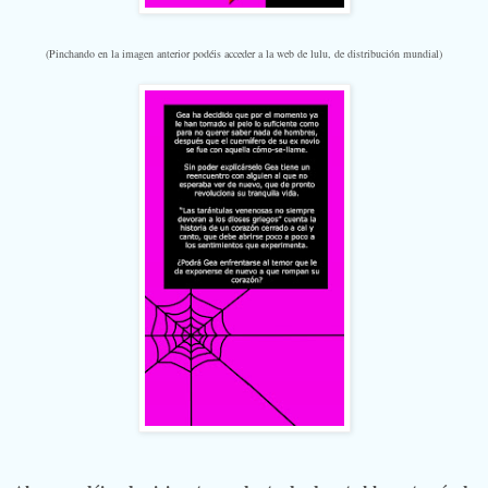
(Pinchando en la imagen anterior podéis acceder a la web de lulu, de distribución mundial)