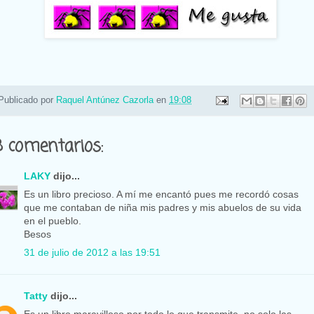
Publicado por
Raquel Antúnez Cazorla
en
19:08
8 comentarios:
LAKY
dijo...
Es un libro precioso. A mí me encantó pues me recordó cosas
que me contaban de niña mis padres y mis abuelos de su vida
en el pueblo.
Besos
31 de julio de 2012 a las 19:51
Tatty
dijo...
Es un libro maravilloso por todo lo que transmite, no solo las