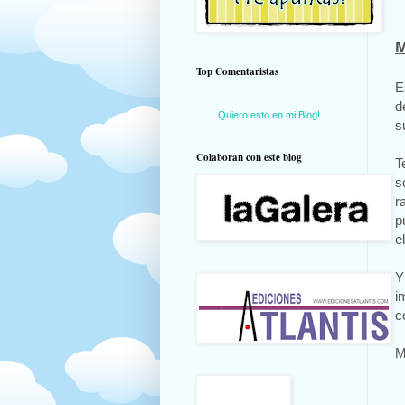
M
Top Comentaristas
E
d
Quiero esto en mi Blog!
s
Colaboran con este blog
T
s
r
p
e
Y
i
c
M