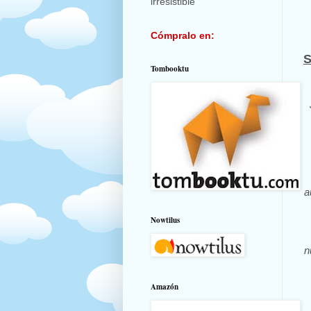
irresistible
Cómpralo en:
S
Tombooktu
a
Nowtilus
n
Amazón