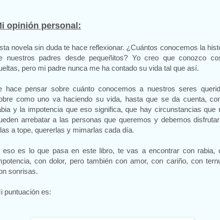
i opinión personal:
sta novela sin duda te hace reflexionar. ¿Cuántos conocemos la hist
e nuestros padres desde pequeñitos? Yo creo que conozco co
ueltas, pero mi padre nunca me ha contado su vida tal que así.
e hace pensar sobre cuánto conocemos a nuestros seres querid
obre como uno va haciendo su vida, hasta que se da cuenta, con
abia y la impotencia que eso significa, que hay circunstancias que
ueden arrebatar a las personas que queremos y debemos disfrutar
llas a tope, quererlas y mimarlas cada día.
 eso es lo que pasa en este libro, te vas a encontrar con rabia,
mpotencia, con dolor, pero también con amor, con cariño, con tern
on sonrisas.
i puntuación es: