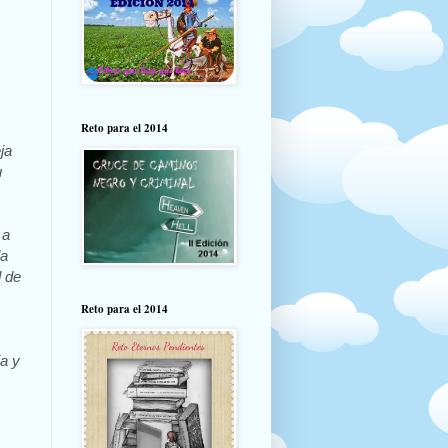
Reto para el 2014
ja
u
 a
la
d de
Reto para el 2014
a y