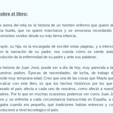
obre el libro:
a arena del reloj es la historia de un hombre enfermo que quiere d
na huella, que no quiere marcharse y se emociona recordando 
omentos vividos desde su más tierna infancia.
ayte, su hija, es la encargada de escribir estas páginas, y a interv
on la narración de su padre, nos cuenta cómo se siente ante
volución de la enfermedad de su padre y ante sus palabras.
a historia de Juan José, puede ser a día de hoy, muy parecida a l
uestros padres. Épocas de necesidades, de lucha, de trabajo d
esde muy temprana edad. Creo que una de las cosas que Mayte que
ecalcar con este libro, es que los hechos históricos por los que
asado el país afecta a cada uno de nosotros, como afectó a nuest
adres. Por lo que en muchas ocasiones podemos ver como Juan J
ive y se enfrenta a cada circunstancia transucrrida en España, a
ugaba cuando era pequeño, qué tradiciones habían entonces y c
volucionó a nivel tecnologico el país.