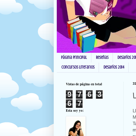
Página principal
Reseñas
Desafíos 20
Concursos Literarios
Desafíos 2014
Vistas de página en total
31
9
7
6
3
L
6
7
Esta soy yo:
L
M
T
m