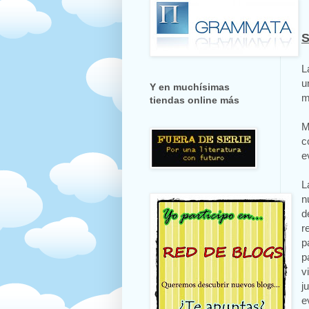
S
L
u
Y en muchísimas
m
tiendas online más
M
c
e
L
n
d
r
p
p
v
j
e