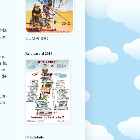
oria
sas
CUMPLIDO
Reto para el 2013
os,
 la
 nos
 de
 con
ura,
Completado