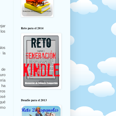
ejar
Reto para el 2014
los
alos
 la
a de
uro
ría
 ha
ros
osé
Desafío para el 2013
 qué
omo