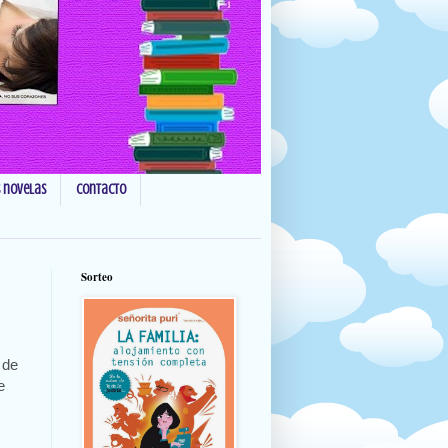
s novelas
Contacto
Sorteo
 de
e