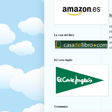
M
M
H
La casa del libro
p
a
v
El Corte Inglés
Grammata