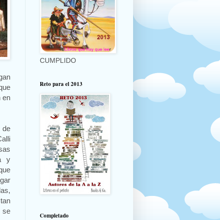
CUMPLIDO
egan
Reto para el 2013
que
n en
 de
lli
sas
a y
que
ugar
as,
tan
 se
Completado