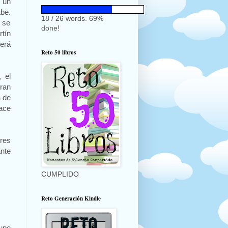
n un
abe.
18 / 26 words. 69%
a
se
done!
rtín
será
Reto 50 libros
, el
ran
a de
hace
res
ante
CUMPLIDO
Reto Generación Kindle
supe