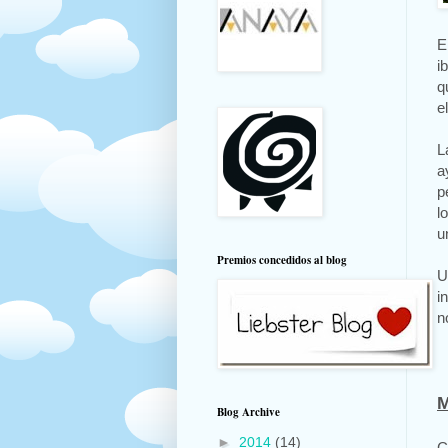
E
i
q
e
L
a
p
l
u
Premios concedidos al blog
U
i
n
M
Blog Archive
►
2014
(14)
C