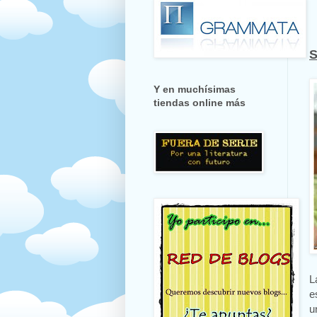
Y en muchísimas
tiendas online más
L
e
u