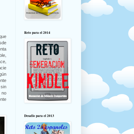
Reto para el 2014
 que
sde
enta
le,
ce,
cie
gún
nte
sin
 no
nte
Desafío para el 2013