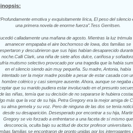
inopsis:
“Profundamente emotiva y exquisitamente lírica, El peso del silencio 
una primera novela de enorme fuerza”.Tess Gerritsen.
ucedió calladamente una mañana de agosto. Mientras la luz trémula 
amanecer empapaba el aire bochornoso de Iowa, dos familias se
espertaron y descubrieron que sus hijas habían desaparecido durante
noche.Calli Clark, una niña de siete años dulce, cariñosa y soñadora
ufría mutismo selectivo provocado por una tragedia que la había sum
en el silencio siendo aún muy pequeña. Su madre, Antonia, había
intentado ser la mejor madre posible a pesar de estar casada con u
hombre colérico y casi siempre ausente. Ahora, aunque se negaba 
ceptar que su marido pudiera estar involucrado en el presunto secue
de las niñas, temía que su decisión de no separarse le hubiera costa
lgo más que la voz de su hija. Petra Gregory era la mejor amiga de Ca
su alma gemela y su voz. Pero de ninguna de las dos se tenía notici
desde su desaparición. Desesperado por encontrar a su hija, Marti
Gregory se vio forzado a enfrentarse a una faceta de sí mismo que
desconocía, oculta bajo su actitud de doctor profesor universitario.
mbas familias se encontraron de pronto unidas por los interrogantes