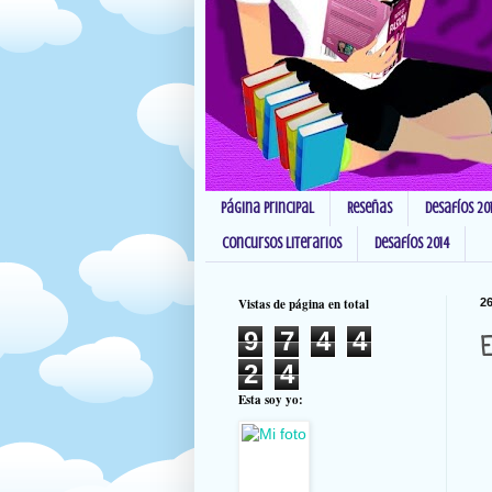
Página principal
Reseñas
Desafíos 20
Concursos Literarios
Desafíos 2014
Vistas de página en total
26
9
7
4
4
E
2
4
Esta soy yo: