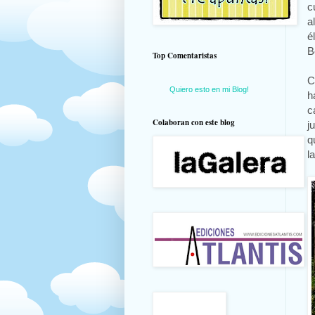
c
a
é
B
Top Comentaristas
C
Quiero esto en mi Blog!
h
c
Colaboran con este blog
j
q
l