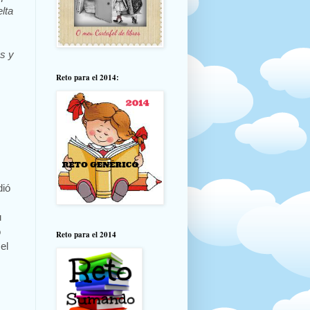
lta
s y
Reto para el 2014:
dió
u
o
Reto para el 2014
el