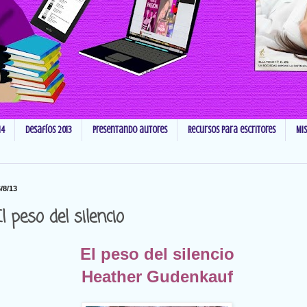
14
Desafíos 2013
Presentando autores
Recursos para escritores
Mi
/8/13
l peso del silencio
El peso del silencio
Heather Gudenkauf