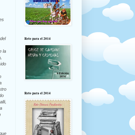
es
del
Reto para el 2014
 l
a
,
ido
n
a
stro
Reto para el 2014
do
lli,
a
n
 que