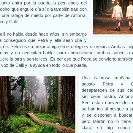
uanto entra por la puerta la pestilencia del
lcohol que engulle día sí día también trae con
l una ráfaga de miedo por parte de Antonia,
en y Calli.
alli no habla desde hace años, sin embargo
a conseguido que Petra y ella sean uña y
arne. Petra es su mejor amiga en el colegio y su vecina. Ambas ju
untas y no necesitan hablar para comunicarse, ambas saben lo 
uiere la otra y son felices. Es por eso que Petra se convierte tambié
a voz de Calli y la ayuda en todo lo que puede.
Una calurosa mañana
agosto Petra y Ca
desaparecen de sus ca
sin dejar rastro. Antoni
Ben están convencidos 
se han ido al bosque a j
y se disponen a buscarl
pero Martín no lo tiene 
claro, su hija nunca