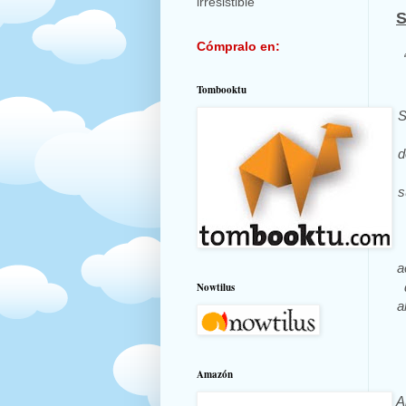
irresistible
S
Cómpralo en:
Tombooktu
S
d
s
a
Nowtilus
a
Amazón
A