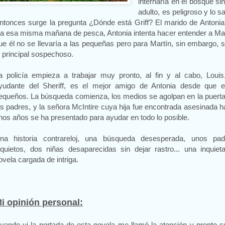
internaría en el bosque si
adulto, es peligroso y lo s
ntonces surge la pregunta ¿Dónde está Griff? El marido de Antoni
ba esa misma mañana de pesca, Antonia intenta hacer entender a Ma
ue él no se llevaría a las pequeñas pero para Martín, sin embargo, 
l principal sospechoso.
a policía empieza a trabajar muy pronto, al fin y al cabo, Louis
yudante del Sheriff, es el mejor amigo de Antonia desde que e
equeños. La búsqueda comienza, los medios se agolpan en la puert
os padres, y la señora McIntire cuya hija fue encontrada asesinada 
nos años se ha presentado para ayudar en todo lo posible.
na historia contrareloj, una búsqueda desesperada, unos pad
nquietos, dos niñas desaparecidas sin dejar rastro... una inquiet
ovela cargada de intriga.
i opinión personal:
uando vi la portada de esta novela me llamó la atención y pronto 