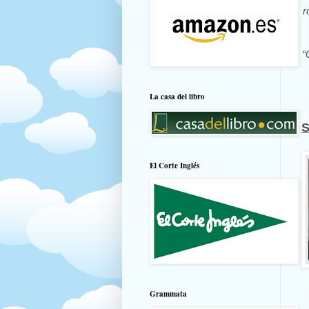
r
“
La casa del libro
S
El Corte Inglés
Grammata